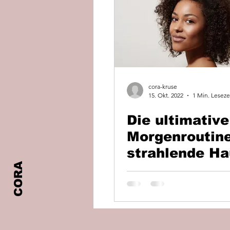
cora-kruse
15. Okt. 2022
1 Min. Leseze
Die ultimative
Morgenroutine
strahlende Ha
CORA